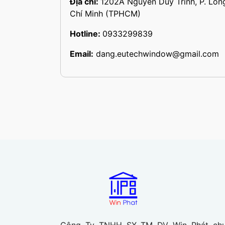
Địa chỉ:
1202A Nguyễn Duy Trinh, P. Long
Chí Minh (TPHCM)
Hotline:
0933299839
Email:
dang.eutechwindow@gmail.com
Công Ty TNHH SX TM DV Win Phát chu