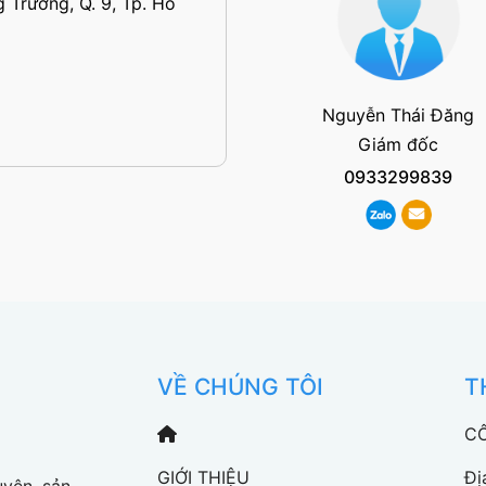
 Trường, Q. 9, Tp. Hồ
Nguyễn Thái Đăng
Giám đốc
0933299839
VỀ CHÚNG TÔI
T
CÔ
GIỚI THIỆU
Đị
yên sản