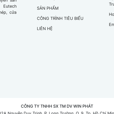
Tr
 Eutech
SẢN PHẨM
hép, cửa
Ho
CÔNG TRÌNH TIÊU BIỂU
Em
LIÊN HỆ
CÔNG TY TNHH SX TM DV WIN PHÁT
202A Nguyễn Duy Trinh, P. Long Trường, Q. 9, Tp. Hồ Chí M