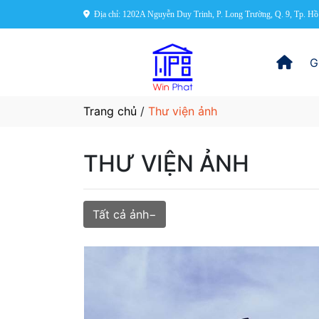
Địa chỉ: 1202A Nguyễn Duy Trinh, P. Long Trường, Q. 9, Tp. 
G
Trang chủ
/
Thư viện ảnh
THƯ VIỆN ẢNH
Tất cả ảnh