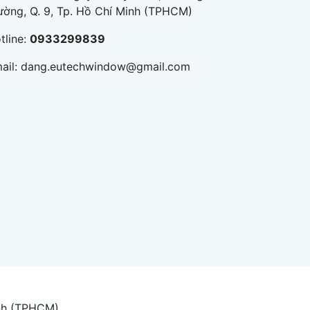
ường, Q. 9, Tp. Hồ Chí Minh (TPHCM)
tline:
0933299839
ail:
dang.eutechwindow@gmail.com
inh (TPHCM)