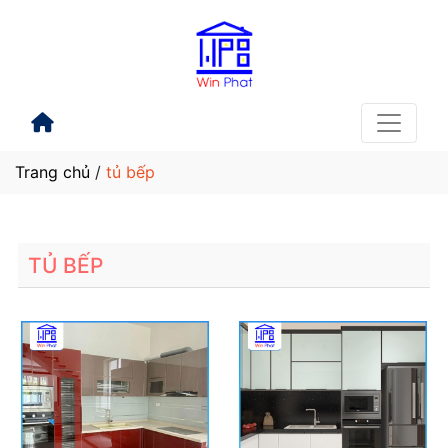
Trang chủ
/
tủ bếp
TỦ BẾP