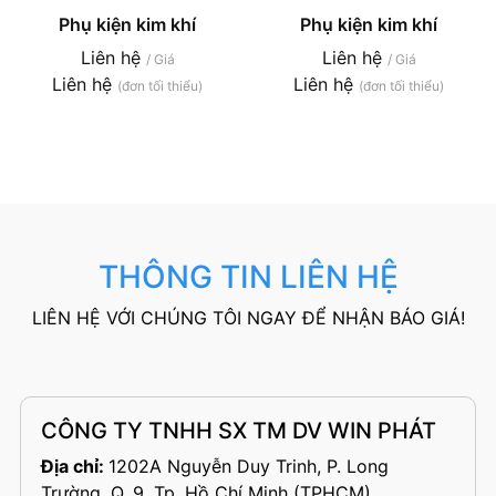
Phụ kiện kim khí
Phụ kiện kim khí
Liên hệ
Liên hệ
/ Giá
/ Giá
Liên hệ
Liên hệ
(đơn tối thiểu)
(đơn tối thiểu)
THÔNG TIN LIÊN HỆ
LIÊN HỆ VỚI CHÚNG TÔI NGAY ĐỂ NHẬN BÁO GIÁ!
CÔNG TY TNHH SX TM DV WIN PHÁT
Địa chỉ:
1202A Nguyễn Duy Trinh, P. Long
Trường, Q. 9, Tp. Hồ Chí Minh (TPHCM)